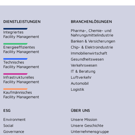
DIENSTLEISTUNGEN
BRANCHENLÖSUNGEN
Pharma-, Chemie- und
Integriertes
Nahrungsmittelindustrie
Facility Management
Banken & Versicherungen
Energieeffizientes
Chip- & Elektroindustrie
Facility Management
Immobilienwirtschaft
Gesundheitswesen
Technisches
Verkehrswesen
Facility Management
IT & Beratung
Infrastrukturelles
Luftverkehr
Facility Management
Automobil
Logistik
Kaufmännisches
Facility Management
ESG
ÜBER UNS
Environment
Unsere Mission
Social
Unsere Geschichte
Governance
Unternehmensgruppe