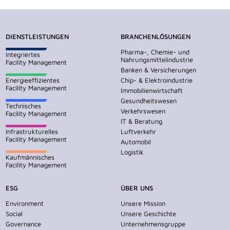
DIENSTLEISTUNGEN
BRANCHENLÖSUNGEN
Pharma-, Chemie- und
Integriertes
Nahrungsmittelindustrie
Facility Management
Banken & Versicherungen
Energieeffizientes
Chip- & Elektroindustrie
Facility Management
Immobilienwirtschaft
Gesundheitswesen
Technisches
Verkehrswesen
Facility Management
IT & Beratung
Infrastrukturelles
Luftverkehr
Facility Management
Automobil
Logistik
Kaufmännisches
Facility Management
ESG
ÜBER UNS
Environment
Unsere Mission
Social
Unsere Geschichte
Governance
Unternehmensgruppe