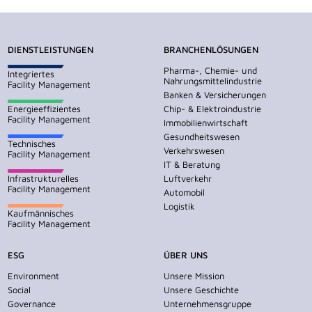
DIENSTLEISTUNGEN
BRANCHENLÖSUNGEN
Pharma-, Chemie- und
Integriertes
Nahrungsmittelindustrie
Facility Management
Banken & Versicherungen
Energieeffizientes
Chip- & Elektroindustrie
Facility Management
Immobilienwirtschaft
Gesundheitswesen
Technisches
Verkehrswesen
Facility Management
IT & Beratung
Infrastrukturelles
Luftverkehr
Facility Management
Automobil
Logistik
Kaufmännisches
Facility Management
ESG
ÜBER UNS
Environment
Unsere Mission
Social
Unsere Geschichte
Governance
Unternehmensgruppe