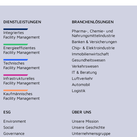
DIENSTLEISTUNGEN
BRANCHENLÖSUNGEN
Pharma-, Chemie- und
Integriertes
Nahrungsmittelindustrie
Facility Management
Banken & Versicherungen
Energieeffizientes
Chip- & Elektroindustrie
Facility Management
Immobilienwirtschaft
Gesundheitswesen
Technisches
Verkehrswesen
Facility Management
IT & Beratung
Infrastrukturelles
Luftverkehr
Facility Management
Automobil
Logistik
Kaufmännisches
Facility Management
ESG
ÜBER UNS
Environment
Unsere Mission
Social
Unsere Geschichte
Governance
Unternehmensgruppe