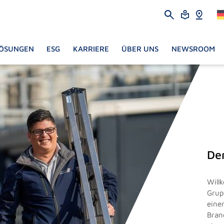
ÖSUNGEN
ESG
KARRIERE
ÜBER UNS
NEWSROOM
De
Will
Grup
eine
Bran