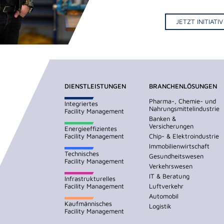
JETZT INITIAT
DIENSTLEISTUNGEN
BRANCHENLÖSUNGEN
Pharma-, Chemie- und
Integriertes
Nahrungsmittelindustrie
Facility Management
Banken &
Versicherungen
Energieeffizientes
Facility Management
Chip- & Elektroindustrie
Immobilienwirtschaft
Technisches
Gesundheitswesen
Facility Management
Verkehrswesen
IT & Beratung
Infrastrukturelles
Facility Management
Luftverkehr
Automobil
Kaufmännisches
Logistik
Facility Management