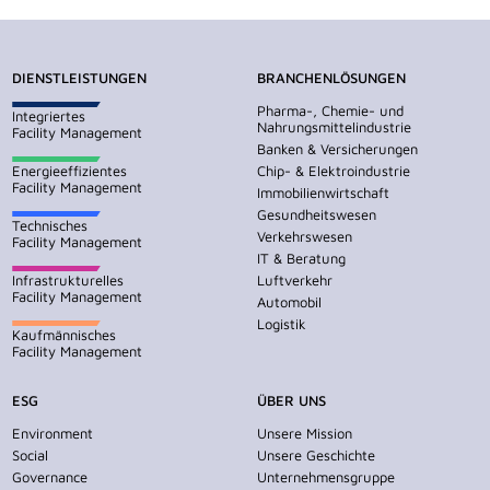
DIENSTLEISTUNGEN
BRANCHENLÖSUNGEN
Pharma-, Chemie- und
Integriertes
Nahrungsmittelindustrie
Facility Management
Banken & Versicherungen
Energieeffizientes
Chip- & Elektroindustrie
Facility Management
Immobilienwirtschaft
Gesundheitswesen
Technisches
Verkehrswesen
Facility Management
IT & Beratung
Infrastrukturelles
Luftverkehr
Facility Management
Automobil
Logistik
Kaufmännisches
Facility Management
ESG
ÜBER UNS
Environment
Unsere Mission
Social
Unsere Geschichte
Governance
Unternehmensgruppe