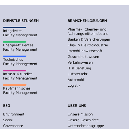
DIENSTLEISTUNGEN
BRANCHENLÖSUNGEN
Pharma-, Chemie- und
Integriertes
Nahrungsmittelindustrie
Facility Management
Banken & Versicherungen
Energieeffizientes
Chip- & Elektroindustrie
Facility Management
Immobilienwirtschaft
Gesundheitswesen
Technisches
Verkehrswesen
Facility Management
IT & Beratung
Infrastrukturelles
Luftverkehr
Facility Management
Automobil
Logistik
Kaufmännisches
Facility Management
ESG
ÜBER UNS
Environment
Unsere Mission
Social
Unsere Geschichte
Governance
Unternehmensgruppe