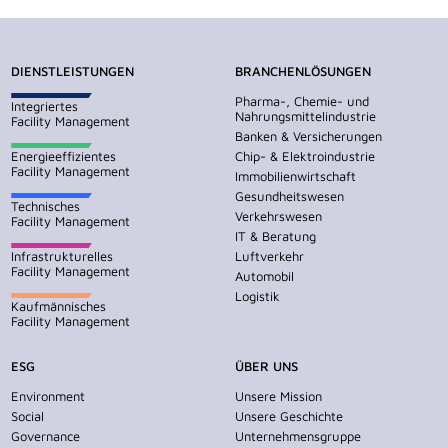
DIENSTLEISTUNGEN
BRANCHENLÖSUNGEN
Pharma-, Chemie- und
Integriertes
Nahrungsmittelindustrie
Facility Management
Banken & Versicherungen
Energieeffizientes
Chip- & Elektroindustrie
Facility Management
Immobilienwirtschaft
Gesundheitswesen
Technisches
Verkehrswesen
Facility Management
IT & Beratung
Infrastrukturelles
Luftverkehr
Facility Management
Automobil
Logistik
Kaufmännisches
Facility Management
ESG
ÜBER UNS
Environment
Unsere Mission
Social
Unsere Geschichte
Governance
Unternehmensgruppe